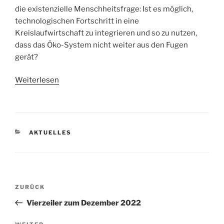
die existenzielle Menschheitsfrage: Ist es möglich,
technologischen Fortschritt in eine
Kreislaufwirtschaft zu integrieren und so zu nutzen,
dass das Öko-System nicht weiter aus den Fugen
gerät?
Weiterlesen
KATEGORIEN
AKTUELLES
Beitragsnavigation
Vorheriger
ZURÜCK
Beitrag
Vierzeiler zum Dezember 2022