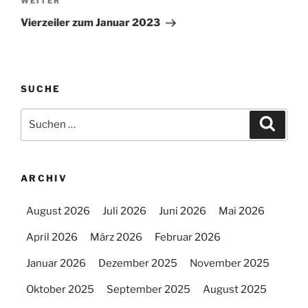
Nächster
WEITER
Beitrag
Vierzeiler zum Januar 2023
SUCHE
Suchen
Suche
nach:
ARCHIV
August 2026
Juli 2026
Juni 2026
Mai 2026
April 2026
März 2026
Februar 2026
Januar 2026
Dezember 2025
November 2025
Oktober 2025
September 2025
August 2025