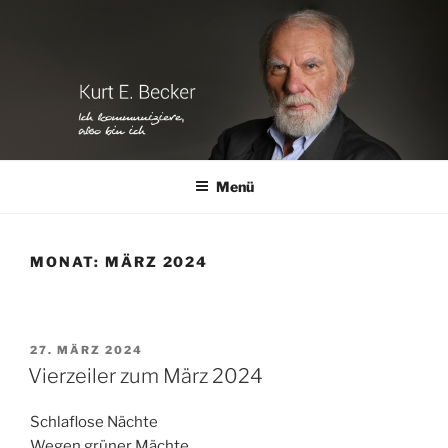
Zum
Inhalt
springen
Menü
MONAT:
MÄRZ 2024
VERÖFFENTLICHT
27. MÄRZ 2024
AM
Vierzeiler zum März 2024
Schlaflose Nächte
Wegen grüner Mächte