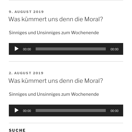
VERÖFFENTLICHT
9. AUGUST 2019
AM
Was kümmert uns denn die Moral?
Sinniges und Unsinniges zum Wochenende
Audio-
00:00
00:00
Player
VERÖFFENTLICHT
2. AUGUST 2019
AM
Was kümmert uns denn die Moral?
Sinniges und Unsinniges zum Wochenende
Audio-
00:00
00:00
Player
SUCHE