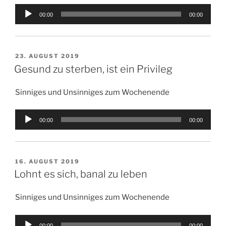
Audio-
00:00
00:00
Player
VERÖFFENTLICHT
23. AUGUST 2019
AM
Gesund zu sterben, ist ein Privileg
Sinniges und Unsinniges zum Wochenende
Audio-
00:00
00:00
Player
VERÖFFENTLICHT
16. AUGUST 2019
AM
Lohnt es sich, banal zu leben
Sinniges und Unsinniges zum Wochenende
Audio-
00:00
00:00