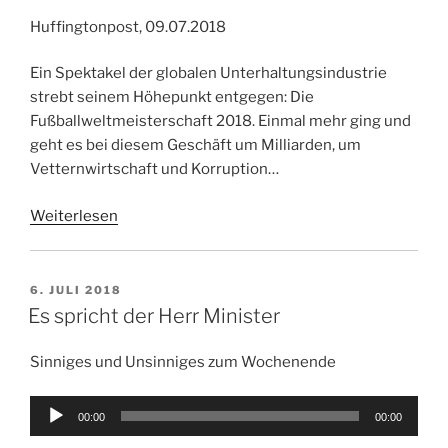
Huffingtonpost, 09.07.2018
Ein Spektakel der globalen Unterhaltungsindustrie
strebt seinem Höhepunkt entgegen: Die
Fußballweltmeisterschaft 2018. Einmal mehr ging und
geht es bei diesem Geschäft um Milliarden, um
Vetternwirtschaft und Korruption…
Weiterlesen
VERÖFFENTLICHT
6. JULI 2018
AM
Es spricht der Herr Minister
Sinniges und Unsinniges zum Wochenende
Audio-
00:00
00:00
Player