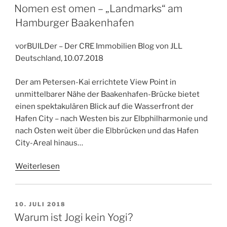
AM
Nomen est omen – „Landmarks“ am
Hamburger Baakenhafen
vorBUILDer – Der CRE Immobilien Blog von JLL
Deutschland, 10.07.2018
Der am Petersen-Kai errichtete View Point in
unmittelbarer Nähe der Baakenhafen-Brücke bietet
einen spektakulären Blick auf die Wasserfront der
Hafen City – nach Westen bis zur Elbphilharmonie und
nach Osten weit über die Elbbrücken und das Hafen
City-Areal hinaus…
Weiterlesen
VERÖFFENTLICHT
10. JULI 2018
AM
Warum ist Jogi kein Yogi?