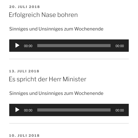
VERÖFFENTLICHT
20. JULI 2018
AM
Erfolgreich Nase bohren
Sinniges und Unsinniges zum Wochenende
Audio-
00:00
00:00
Player
VERÖFFENTLICHT
13. JULI 2018
AM
Es spricht der Herr Minister
Sinniges und Unsinniges zum Wochenende
Audio-
00:00
00:00
Player
VERÖFFENTLICHT
10. JULI 2018