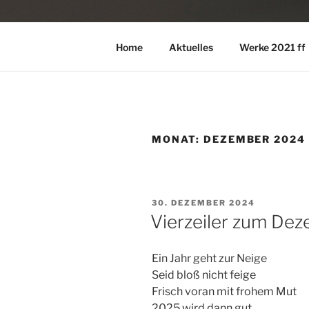
Home
Aktuelles
Werke 2021 ff
MONAT:
DEZEMBER 2024
VERÖFFENTLICHT
30. DEZEMBER 2024
AM
Vierzeiler zum De
Ein Jahr geht zur Neige
Seid bloß nicht feige
Frisch voran mit frohem Mut
2025 wird dann gut