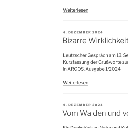
Weiterlesen
VERÖFFENTLICHT
4. DEZEMBER 2024
AM
Bizarre Wirklichkei
Leutzscher Gespräch am 13. 
Kurzfassung der Grußworte zu
in ARGOS, Ausgabe 1/2024
Weiterlesen
VERÖFFENTLICHT
4. DEZEMBER 2024
AM
Vom Walden und 
Ein Denkstück zu Natur und Ku