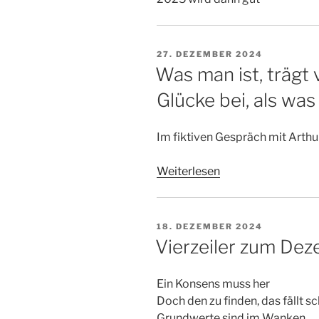
VERÖFFENTLICHT
27. DEZEMBER 2024
AM
Was man ist, trägt
Glücke bei, als wa
Im fiktiven Gespräch mit Arth
Weiterlesen
VERÖFFENTLICHT
18. DEZEMBER 2024
AM
Vierzeiler zum De
Ein Konsens muss her
Doch den zu finden, das fällt s
Grundwerte sind im Wanken