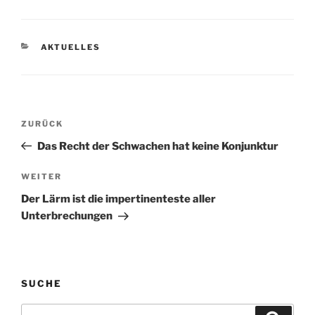
KATEGORIEN
AKTUELLES
Beitragsnavigation
Vorheriger
ZURÜCK
Beitrag
Das Recht der Schwachen hat keine Konjunktur
Nächster
WEITER
Beitrag
Der Lärm ist die impertinenteste aller
Unterbrechungen
SUCHE
Suchen