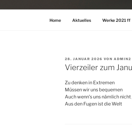
Home
Aktuelles
Werke 2021 ff
VERÖFFENTLICHT
28. JANUAR 2026
VON
ADMIN2
AM
Vierzeiler zum Jan
Zu denken in Extremen
Müssen wir uns bequemen
Auch wenn’s uns nämlich nicht 
Aus den Fugen ist die Welt