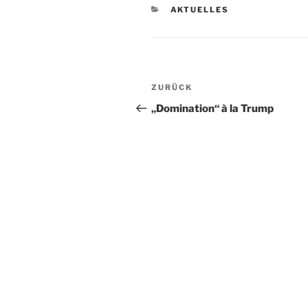
KATEGORIEN
AKTUELLES
Beitragsnavigation
Vorheriger
ZURÜCK
Beitrag
„Domination“ à la Trump