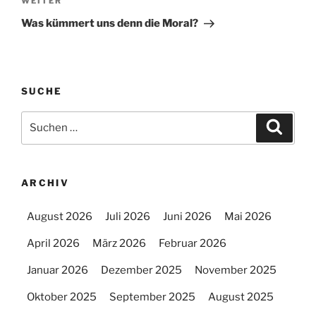
Nächster
WEITER
Beitrag
Was kümmert uns denn die Moral?
SUCHE
Suchen
Suche
nach:
ARCHIV
August 2026
Juli 2026
Juni 2026
Mai 2026
April 2026
März 2026
Februar 2026
Januar 2026
Dezember 2025
November 2025
Oktober 2025
September 2025
August 2025