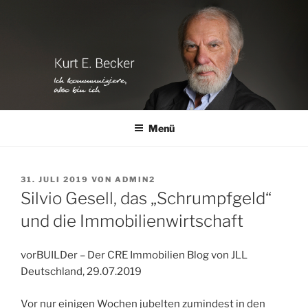
Zum
Inhalt
springen
Menü
VERÖFFENTLICHT
31. JULI 2019
VON
ADMIN2
AM
Silvio Gesell, das „Schrumpfgeld“
und die Immobilienwirtschaft
vorBUILDer – Der CRE Immobilien Blog von JLL
Deutschland, 29.07.2019
Vor nur einigen Wochen jubelten zumindest in den