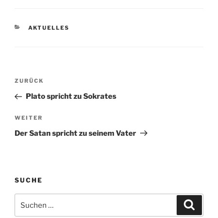
KATEGORIEN
AKTUELLES
Beitragsnavigation
Vorheriger
ZURÜCK
Beitrag
Plato spricht zu Sokrates
Nächster
WEITER
Beitrag
Der Satan spricht zu seinem Vater
SUCHE
Suchen
Suche
nach: