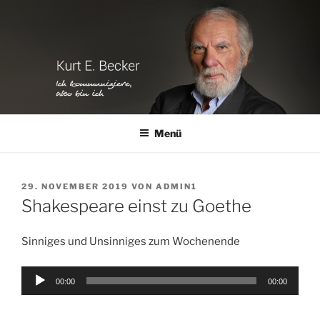
Zum
Inhalt
springen
Menü
VERÖFFENTLICHT
29. NOVEMBER 2019
VON
ADMIN1
AM
Shakespeare einst zu Goethe
Sinniges und Unsinniges zum Wochenende
Audio-
00:00
00:00
Player