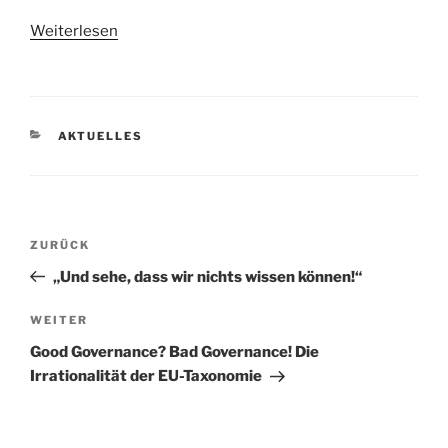
Weiterlesen
KATEGORIEN
AKTUELLES
Beitragsnavigation
Vorheriger
ZURÜCK
Beitrag
„Und sehe, dass wir nichts wissen können!“
Nächster
WEITER
Beitrag
Good Governance? Bad Governance! Die
Irrationalität der EU-Taxonomie