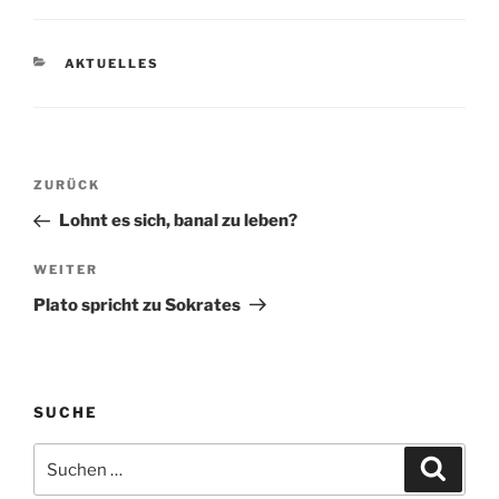
KATEGORIEN
AKTUELLES
Beitragsnavigation
Vorheriger
ZURÜCK
Beitrag
Lohnt es sich, banal zu leben?
Nächster
WEITER
Beitrag
Plato spricht zu Sokrates
SUCHE
Suchen
Suche
nach: