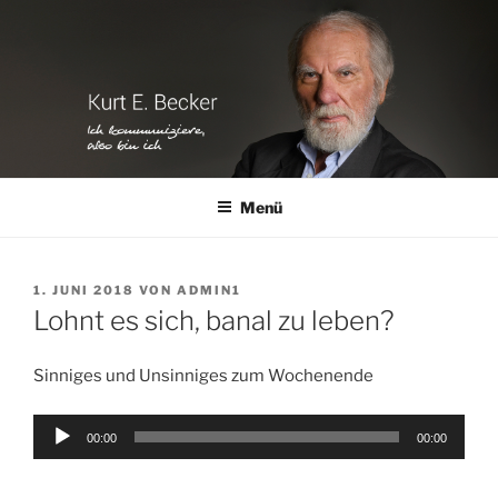
Zum
Inhalt
springen
Menü
VERÖFFENTLICHT
1. JUNI 2018
VON
ADMIN1
AM
Lohnt es sich, banal zu leben?
Sinniges und Unsinniges zum Wochenende
Audio-
00:00
00:00
Player