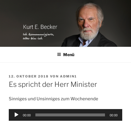
Zum
Inhalt
springen
Menü
VERÖFFENTLICHT
12. OKTOBER 2018
VON
ADMIN1
AM
Es spricht der Herr Minister
Sinniges und Unsinniges zum Wochenende
Audio-
00:00
00:00
Player