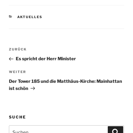
KATEGORIEN
AKTUELLES
Beitragsnavigation
Vorheriger
ZURÜCK
Beitrag
Es spricht der Herr Minister
Nächster
WEITER
Beitrag
Der Tower 185 und die Matthäus-Kirche: Mainhattan
ist schön
SUCHE
Suchen
Suche