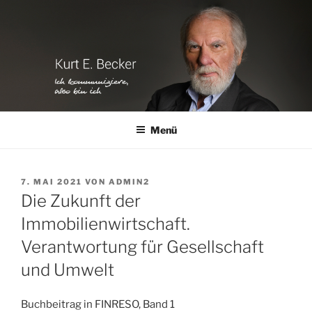
Zum
Inhalt
springen
Menü
VERÖFFENTLICHT
7. MAI 2021
VON
ADMIN2
AM
Die Zukunft der
Immobilienwirtschaft.
Verantwortung für Gesellschaft
und Umwelt
Buchbeitrag in FINRESO, Band 1