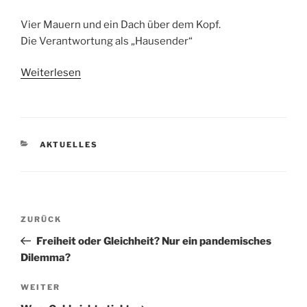
Vier Mauern und ein Dach über dem Kopf.
Die Verantwortung als „Hausender“
Weiterlesen
KATEGORIEN
AKTUELLES
Beitragsnavigation
Vorheriger
ZURÜCK
Beitrag
Freiheit oder Gleichheit? Nur ein pandemisches
Dilemma?
Nächster
WEITER
Beitrag