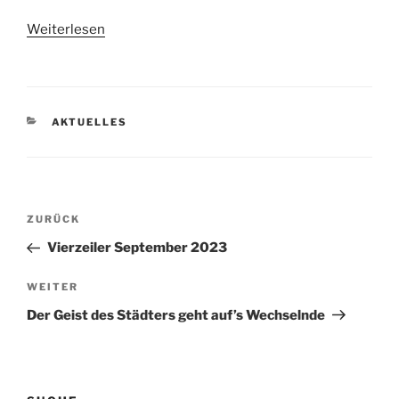
Weiterlesen
KATEGORIEN
AKTUELLES
Beitragsnavigation
Vorheriger
ZURÜCK
Beitrag
Vierzeiler September 2023
Nächster
WEITER
Beitrag
Der Geist des Städters geht auf’s Wechselnde